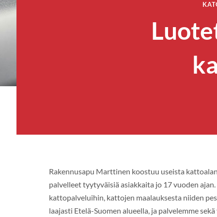
KAT
Luote
ka
Rakennusapu Marttinen koostuu useista kattoalan 
palvelleet tyytyväisiä asiakkaita jo 17 vuoden aja
kattopalveluihin, kattojen maalauksesta niiden p
laajasti Etelä-Suomen alueella, ja palvelemme sekä 