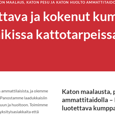
ON MAALAUS, KATON PESU JA KATON HUOLTO AMMATTITAID
ttava ja kokenut ku
ikissa kattotarpeiss
Katon maalausta, 
ammattilaisista, ja olemme
n. Panostamme laadukkaisiin
ammattitaidolla –
esuun ja huoltoon. Toimimme
luotettava kumppa
yksityisasiakkaita että