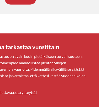
a tarkastaa vuosittain
astus on avain kodin pitkäikäiseen turvallisuuteen.
toimenpide mahdollistaa pienten vikojen
rempia vaurioita. Pidemmällä aikavälillä se säästää
issa ja varmistaa, että kattosi kestää vuodenaikojen
llettavaa,
ota yhteyttä
!