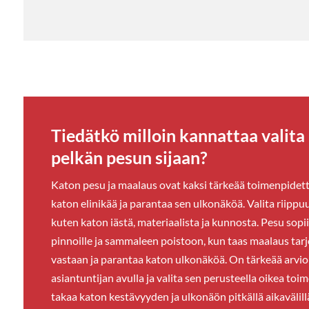
Tiedätkö milloin kannattaa valit
pelkän pesun sijaan?
Katon pesu ja maalaus ovat kaksi tärkeää toimenpidett
katon elinikää ja parantaa sen ulkonäköä. Valita riippuu 
kuten katon iästä, materiaalista ja kunnosta. Pesu sopii
pinnoille ja sammaleen poistoon, kun taas maalaus tarj
vastaan ja parantaa katon ulkonäköä. On tärkeää arvi
asiantuntijan avulla ja valita sen perusteella oikea to
takaa katon kestävyyden ja ulkonäön pitkällä aikavälill