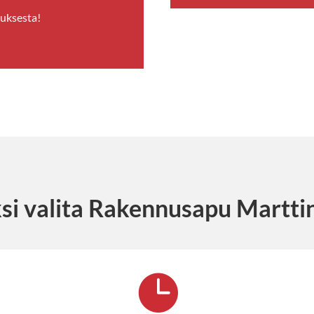
auksesta!
si valita Rakennusapu Martti
