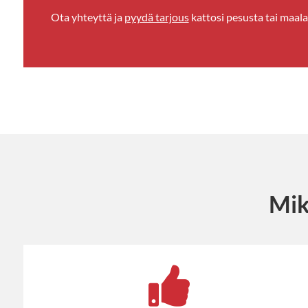
Ota yhteyttä ja
pyydä tarjous
kattosi pesusta tai maal
Mik
