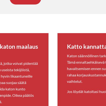
a katon maalaus
Katto kannatta
Katon säännöllinen tark
Tämä ennaltaehkäisevä 
ä, jotka voivat pidentää
havaitsemisen ennen suu
useista tekijöistä,
rahaa korjauskustannuks
 hyvin likaantuneille
vaihtelut.
oaa suojaa säätä
oida katon kunto
Jos löydät katoltasi huo
imenpide. Oikea päätös
ä.