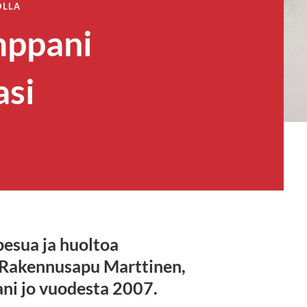
OLLA
mppani
asi
pesua ja huoltoa
 Rakennusapu Marttinen,
ni jo vuodesta 2007.